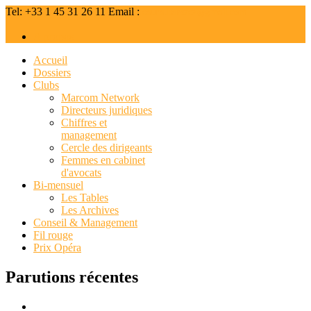
Tel:
+33 1 45 31 26 11
Email :
caura.barszcz@gmail.com
A propos
Accueil
Dossiers
Clubs
Marcom Network
Directeurs juridiques
Chiffres et
management
Cercle des dirigeants
Femmes en cabinet
d'avocats
Bi-mensuel
Les Tables
Les Archives
Conseil & Management
Fil rouge
Prix Opéra
Parutions récentes