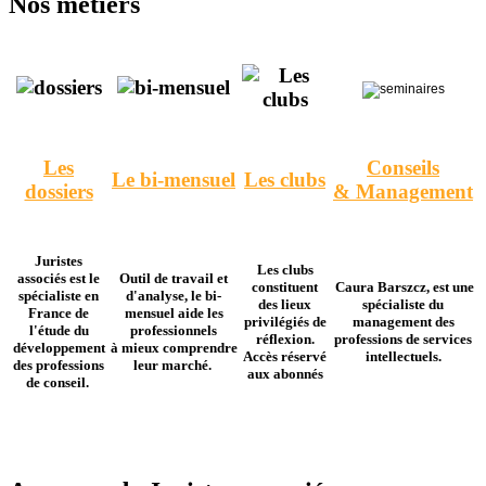
Nos métiers
Les
Conseils
Le bi-mensuel
Les clubs
dossiers
& Management
Juristes
Les clubs
associés est le
Outil de travail et
constituent
Caura Barszcz, est une
spécialiste en
d'analyse, le bi-
des lieux
spécialiste du
France de
mensuel aide les
privilégiés de
management des
l'étude du
professionnels
réflexion.
professions de services
développement
à mieux comprendre
Accès réservé
intellectuels.
des professions
leur marché.
aux abonnés
de conseil.